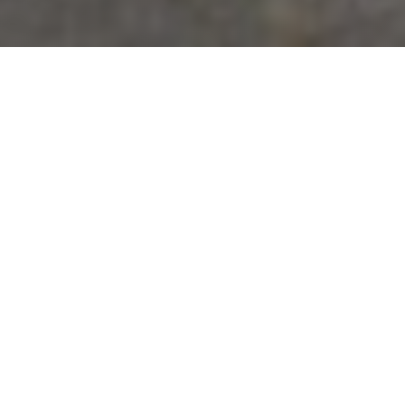
De voordelen van tijdige
pannendak reparatie