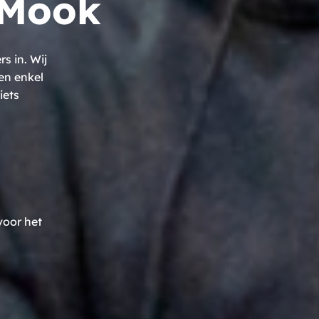
 Mook
 in. Wij
en enkel
iets
voor het